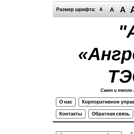
A
A
Размер шрифта:
A
"
«Ангр
ТЭ
Свет и тепло 
О нас
Корпоративное упра
Контакты
Обратная связь