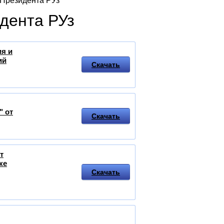
 Президента РУз
дента РУз
ия и
ий
Скачать
" от
Скачать
т
ке
Скачать