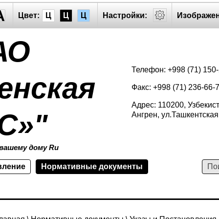
A
Цвет:
Ц
Ц
Ц
Настройки:
Изображен
АО
Телефон: +998 (71) 150
енская
Факс: +998 (71) 236-66-
Адрес: 110200, Узбекис
С»"
Ангрен, ул.Ташкентская
вашему дому Ru
вление
Нормативные документы