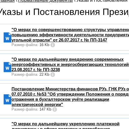
лавная
\
Нормативные документы
\ Указы и Постановления
Указы и Постановления Прези
"О мерах по совершенствованию структуры управлен
повышению эффективности деятельности предприят
угольной отрасли" от 26.07.2017 г. № ПП-3147
Размер файла:
16 Kb
"О мерах по дальнейшему внедрению современных
энергоэффективных и энергосберегающих технологий
23.08.2017 г. № ПП-3238
Размер файла:
22 Kb
Постановление Министерства финансов РУз, ГНК РУз о
07.07.2010 г. №53 "Об утверждении Положения о поряд
отражения в бухгалтерском учёте реализации
электрической энергии"
Размер файла:
147 Kb
"О мерах по дальнейшему укреплению платежной
дисциплины в сфере поставки и потребления